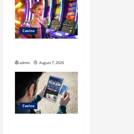
i
g
a
Casino
t
Proven Tips for casino en
ligne Success
i
admin
August 7, 2026
o
n
Casino
Casino en Ligne with Safe
Banking and Fast Cashouts