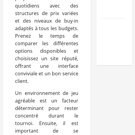
France
quotidiens avec des
Community
structures de prix variées
et des niveaux de buy-in
Exploring
adaptés à tous les budgets.
New
Prenez le temps de
Features in
comparer les différentes
a casino en
options disponibles et
ligne
choisissez un site réputé,
offrant une interface
conviviale et un bon service
client.
Un environnement de jeu
agréable est un facteur
déterminant pour rester
concentré durant le
tournoi. Ensuite, il est
important de se