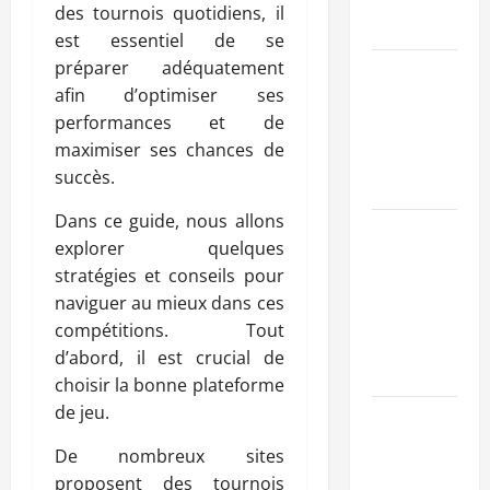
des tournois quotidiens, il
Success
est essentiel de se
préparer adéquatement
Bonus
afin d’optimiser ses
Casino En
performances et de
Ligne Avec
maximiser ses chances de
Récompenses
succès.
Exclusives
Dans ce guide, nous allons
Casino en
explorer quelques
Ligne with
stratégies et conseils pour
Safe
naviguer au mieux dans ces
Banking
compétitions. Tout
and Fast
d’abord, il est crucial de
Cashouts
choisir la bonne plateforme
de jeu.
Join the
Best Casino
De nombreux sites
En Ligne
proposent des tournois