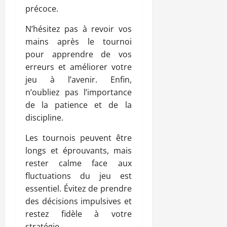
précoce.
N’hésitez pas à revoir vos
mains après le tournoi
pour apprendre de vos
erreurs et améliorer votre
jeu à l’avenir. Enfin,
n’oubliez pas l’importance
de la patience et de la
discipline.
Les tournois peuvent être
longs et éprouvants, mais
rester calme face aux
fluctuations du jeu est
essentiel. Évitez de prendre
des décisions impulsives et
restez fidèle à votre
stratégie.