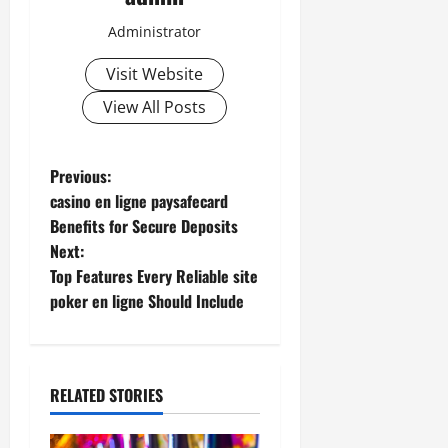
Administrator
Visit Website
View All Posts
P
Previous:
casino en ligne paysafecard
o
Benefits for Secure Deposits
Next:
s
Top Features Every Reliable site
t
poker en ligne Should Include
n
a
RELATED STORIES
v