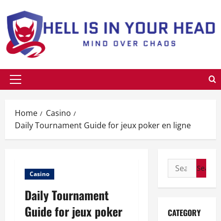
Skip
to
content
Primary
Menu
Home
Casino
Daily Tournament Guide for jeux poker en ligne
Search
Casino
for:
Daily Tournament
Guide for jeux poker
CATEGORY