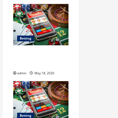
o
n
Betting
Best Online Bonuses
Available from the meilleur
bookmaker
admin
May 18, 2026
Betting