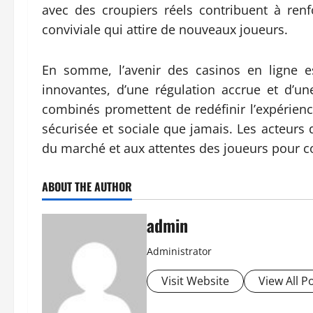
avec des croupiers réels contribuent à renf
conviviale qui attire de nouveaux joueurs.
En somme, l’avenir des casinos en ligne 
innovantes, d’une régulation accrue et d’un
combinés promettent de redéfinir l’expérienc
sécurisée et sociale que jamais. Les acteurs d
du marché et aux attentes des joueurs pour c
ABOUT THE AUTHOR
admin
Administrator
Visit Website
View All P