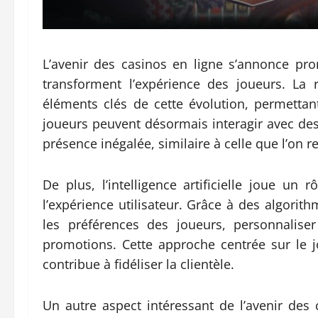
L’avenir des casinos en ligne s’annonce pr
transforment l’expérience des joueurs. La r
éléments clés de cette évolution, permettan
joueurs peuvent désormais interagir avec des
présence inégalée, similaire à celle que l’on 
De plus, l’intelligence artificielle joue un
l’expérience utilisateur. Grâce à des algorit
les préférences des joueurs, personnalise
promotions. Cette approche centrée sur le j
contribue à fidéliser la clientèle.
Un autre aspect intéressant de l’avenir des c