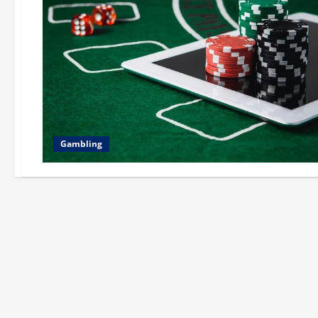
Gambling