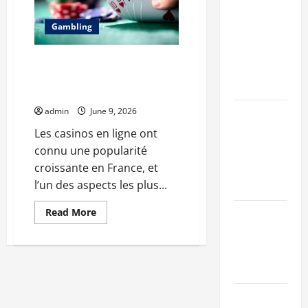
et
Évolution
Through
du
Gambling
casino
Secteur
online non
Casino en Ligne Retrait
AAMS
Instantané France et Gestion
Operators
Efficace des Retraits
admin
June 9, 2026
Find Casino
prelievo
Les casinos en ligne ont
immediato
connu une popularité
Withdrawal
croissante en France, et
Times
l’un des aspects les plus...
Read
Read More
Proven Tips
more
about
for casino
Casino
en ligne
en
Ligne
Success
Retrait
Instantané
France
Bonus
et
Gestion