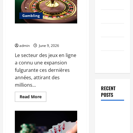
Home
Business
Gambling
Health
Meilleur Casino en Ligne Argent
Reel et Évolution du Secteur
Travel
admin
June 9, 2026
Le secteur des jeux en ligne
Entertainment
a connu une expansion
fulgurante ces dernières
années, attirant des
millions...
RECENT
POSTS
Read
Read More
more
about
Meilleur
Explore
Casino
Diverse
en
Ligne
Games
Argent
Reel
Available