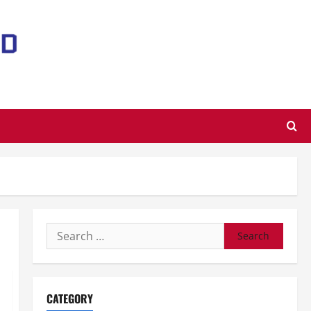
Search
for:
CATEGORY