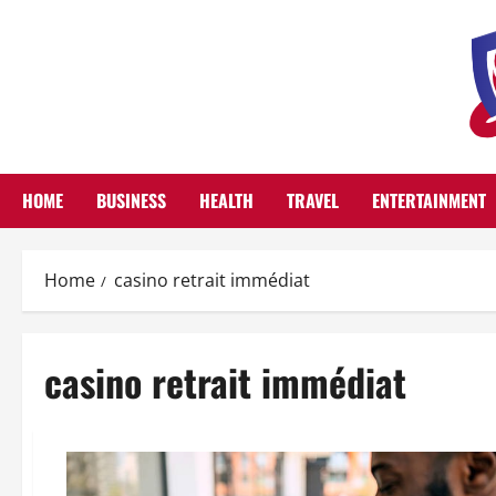
Skip
to
content
HOME
BUSINESS
HEALTH
TRAVEL
ENTERTAINMENT
Home
casino retrait immédiat
casino retrait immédiat