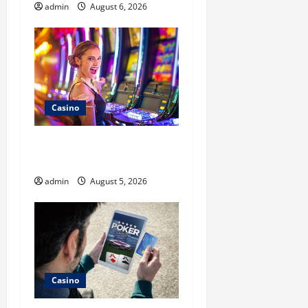
o
admin
August 6, 2026
n
Casino
Exploring New Features in a
casino en ligne
admin
August 5, 2026
Casino