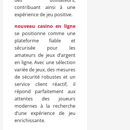
des utilisateurs,
contribuant ainsi à une
expérience de jeu positive.
nouveau casino en ligne
se positionne comme une
plateforme fiable et
sécurisée pour les
amateurs de jeux d’argent
en ligne. Avec une sélection
variée de jeux, des mesures
de sécurité robustes et un
service client réactif, il
répond parfaitement aux
attentes des joueurs
modernes à la recherche
d’une expérience de jeu
enrichissante.