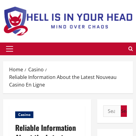
Skip
to
content
Primary
Menu
Home
Casino
Reliable Information About the Latest Nouveau
Casino En Ligne
Search
Casino
for:
Reliable Information