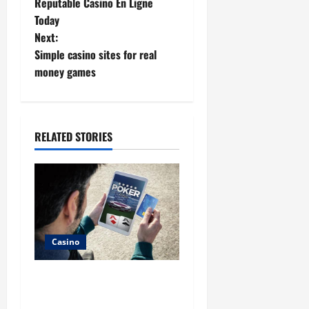
o
Reputable Casino En Ligne
Today
s
Next:
t
Simple casino sites for real
money games
n
a
RELATED STORIES
v
i
g
a
Casino
t
Join the Best Casino En
i
Ligne France Community