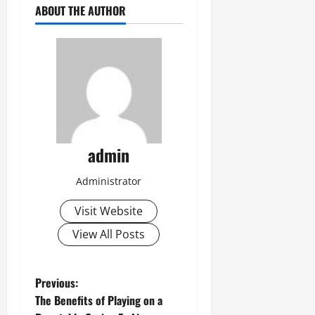
ABOUT THE AUTHOR
admin
Administrator
Visit Website
View All Posts
P
Previous:
The Benefits of Playing on a