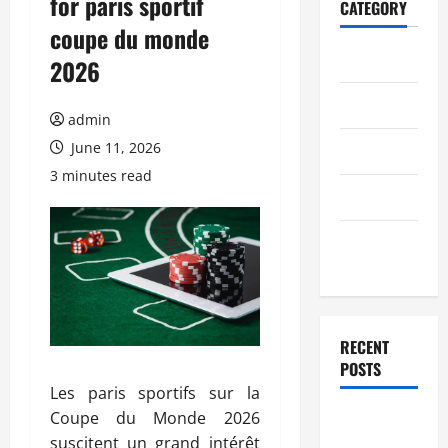
for paris sportif
CATEGORY
coupe du monde
Home
2026
Business
admin
June 11, 2026
Health
3 minutes read
Travel
Entertainment
RECENT
POSTS
Les paris sportifs sur la
Coupe du Monde 2026
Join the
suscitent un grand intérêt
Best Casino