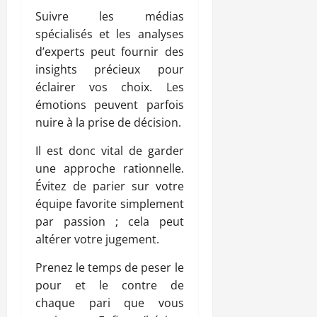
Suivre les médias
spécialisés et les analyses
d’experts peut fournir des
insights précieux pour
éclairer vos choix. Les
émotions peuvent parfois
nuire à la prise de décision.
Il est donc vital de garder
une approche rationnelle.
Évitez de parier sur votre
équipe favorite simplement
par passion ; cela peut
altérer votre jugement.
Prenez le temps de peser le
pour et le contre de
chaque pari que vous