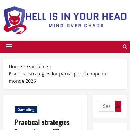
Skip
to
content
Primary
Menu
Home
Gambling
Practical strategies for paris sportif coupe du
monde 2026
Search
Gambling
for:
Practical strategies