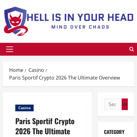
Skip
to
content
Primary
Menu
Home
Casino
Paris Sportif Crypto 2026 The Ultimate Overview
Search
Casino
for:
Paris Sportif Crypto
2026 The Ultimate
CATEGORY