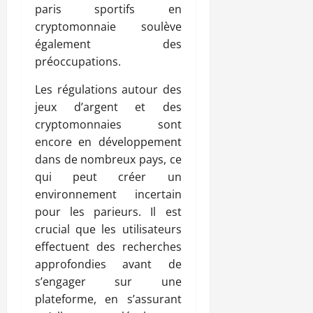
paris sportifs en
cryptomonnaie soulève
également des
préoccupations.
Les régulations autour des
jeux d’argent et des
cryptomonnaies sont
encore en développement
dans de nombreux pays, ce
qui peut créer un
environnement incertain
pour les parieurs. Il est
crucial que les utilisateurs
effectuent des recherches
approfondies avant de
s’engager sur une
plateforme, en s’assurant