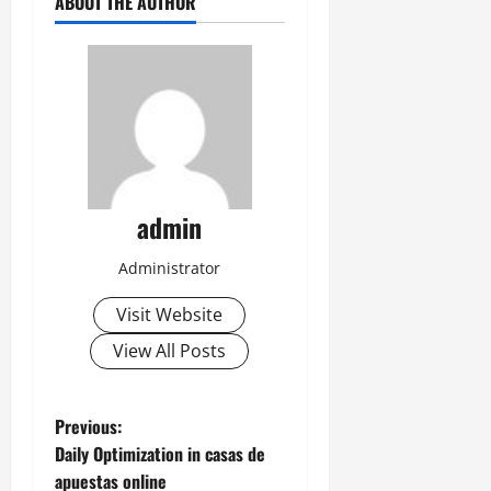
ABOUT THE AUTHOR
admin
Administrator
Visit Website
View All Posts
P
Previous:
Daily Optimization in casas de
o
apuestas online