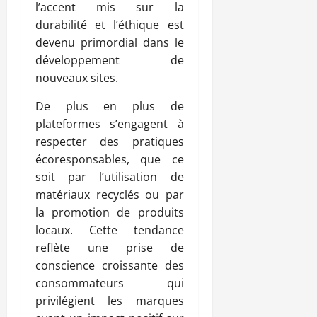
l’accent mis sur la
durabilité et l’éthique est
devenu primordial dans le
développement de
nouveaux sites.
De plus en plus de
plateformes s’engagent à
respecter des pratiques
écoresponsables, que ce
soit par l’utilisation de
matériaux recyclés ou par
la promotion de produits
locaux. Cette tendance
reflète une prise de
conscience croissante des
consommateurs qui
privilégient les marques