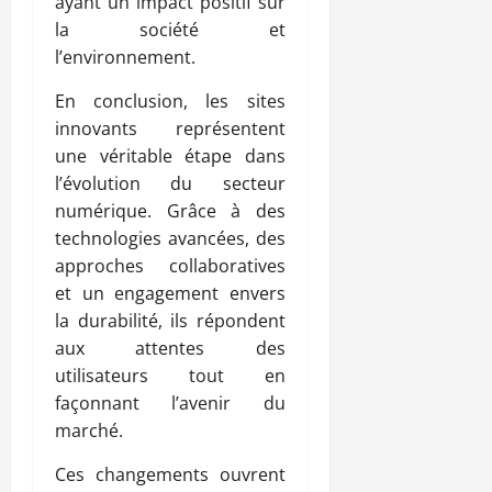
ayant un impact positif sur
la société et
l’environnement.
En conclusion, les sites
innovants représentent
une véritable étape dans
l’évolution du secteur
numérique. Grâce à des
technologies avancées, des
approches collaboratives
et un engagement envers
la durabilité, ils répondent
aux attentes des
utilisateurs tout en
façonnant l’avenir du
marché.
Ces changements ouvrent