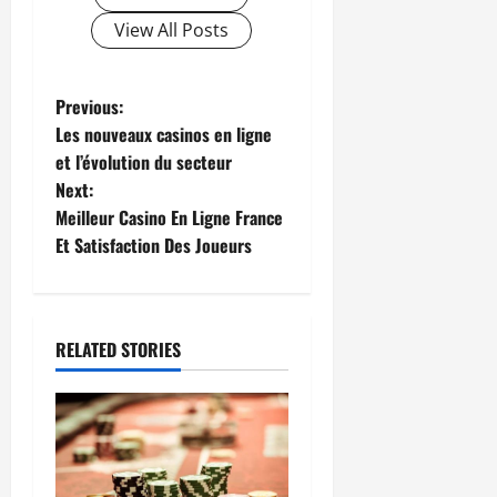
View All Posts
P
Previous:
Les nouveaux casinos en ligne
o
et l’évolution du secteur
Next:
s
Meilleur Casino En Ligne France
t
Et Satisfaction Des Joueurs
n
a
RELATED STORIES
v
i
g