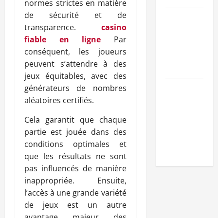
normes strictes en matière
de sécurité et de
Bonus
transparence.
casino
Casino En
fiable en ligne
Par
Ligne Avec
conséquent, les joueurs
Récompenses
peuvent s’attendre à des
Exclusives
jeux équitables, avec des
générateurs de nombres
Understanding
aléatoires certifiés.
Game
Selection at
Cela garantit que chaque
casino
partie est jouée dans des
online non
conditions optimales et
AAMS
que les résultats ne sont
pas influencés de manière
inappropriée. Ensuite,
l’accès à une grande variété
de jeux est un autre
avantage majeur des