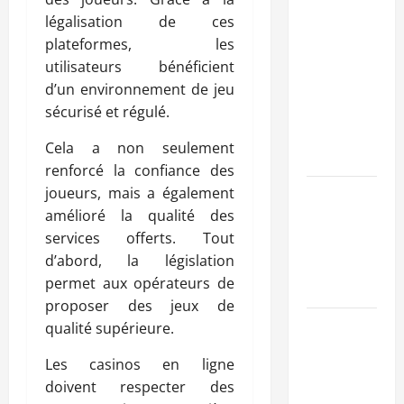
Games
légalisation de ces
Available
plateformes, les
Through
utilisateurs bénéficient
casino
d’un environnement de jeu
online non
sécurisé et régulé.
AAMS
Cela a non seulement
Operators
renforcé la confiance des
joueurs, mais a également
Find Casino
amélioré la qualité des
prelievo
services offerts. Tout
immediato
d’abord, la législation
Withdrawal
permet aux opérateurs de
Times
proposer des jeux de
Proven Tips
qualité supérieure.
for casino
Les casinos en ligne
en ligne
doivent respecter des
Success