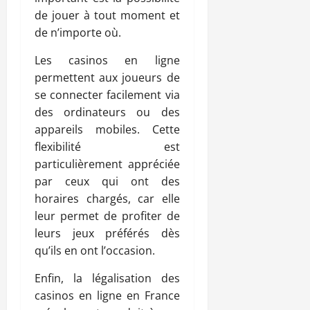
de jouer à tout moment et
de n’importe où.
Les casinos en ligne
permettent aux joueurs de
se connecter facilement via
des ordinateurs ou des
appareils mobiles. Cette
flexibilité est
particulièrement appréciée
par ceux qui ont des
horaires chargés, car elle
leur permet de profiter de
leurs jeux préférés dès
qu’ils en ont l’occasion.
Enfin, la légalisation des
casinos en ligne en France