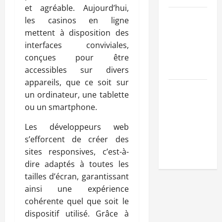
et agréable. Aujourd’hui,
Bonus
les casinos en ligne
Casino En
mettent à disposition des
Ligne Avec
interfaces conviviales,
Récompenses
conçues pour être
Exclusives
accessibles sur divers
appareils, que ce soit sur
Understanding
un ordinateur, une tablette
Game
ou un smartphone.
Selection at
Les développeurs web
casino
s’efforcent de créer des
online non
sites responsives, c’est-à-
AAMS
dire adaptés à toutes les
tailles d’écran, garantissant
ainsi une expérience
cohérente quel que soit le
dispositif utilisé. Grâce à