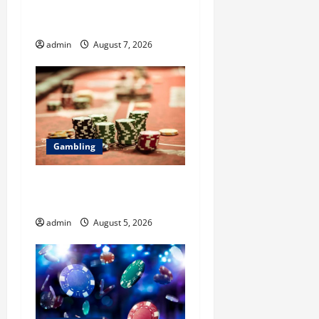
Bonus Casino En Ligne Avec
i
Récompenses Exclusives
o
admin
August 7, 2026
n
Gambling
Casino en ligne retrait
instantané et retraits faciles
admin
August 5, 2026