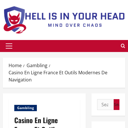
Skip
to
content
Primary
Menu
Home
Gambling
Casino En Ligne France Et Outils Modernes De
Navigation
Search
Gambling
for:
Casino En Ligne